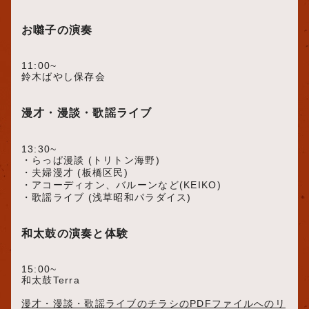
お囃子の演奏
11:00~
鈴木ばやし保存会
漫才・漫談・歌謡ライブ
13:30~
・らっぱ漫談 (トリトン海野)
・夫婦漫才 (板橋区民)
・アコーディオン、バルーンなど(KEIKO)
・歌謡ライブ (浅草昭和パラダイス)
和太鼓の演奏と体験
15:00~
和太鼓Terra
漫才・漫談・歌謡ライブのチラシのPDFファイルへのリ